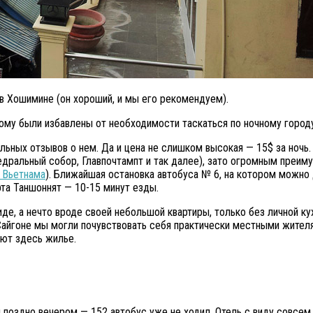
 в Хошимине (он хороший, и мы его рекомендуем).
ому были избавлены от необходимости таскаться по ночному городу
льных отзывов о нем. Да и цена не слишком высокая — 15$ за ночь.
альный собор, Главпочтампт и так далее), зато огромным преимуще
 Вьетнама
). Ближайшая остановка автобуса № 6, на котором можно 
рта Таншоннят — 10-15 минут езды.
де, а нечто вроде своей небольшой квартиры, только без личной ку
айгоне мы могли почувствовать себя практически местными жителям
ют здесь жилье.
ы поздно вечером — 152 автобус уже не ходил. Отель с виду совсем