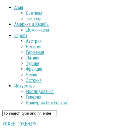
Азия
Вьетнам
Таиланд
Америка и Карибы
Доминикана
Европа
Австрия
Бельгия
Германия
Латвия
Турция
Франция
Чехия
Эстония
Искусство
Исследования
Галерея
Конкурсы (искусство)
УОКЕН ТОКЕН.РУ