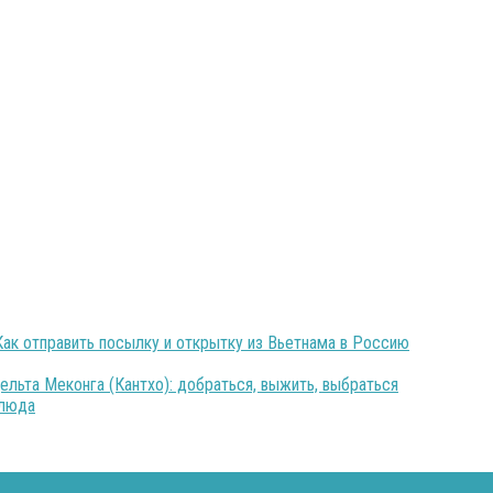
Как отправить посылку и открытку из Вьетнама в Россию
ельта Меконга (Кантхо): добраться, выжить, выбраться
блюда