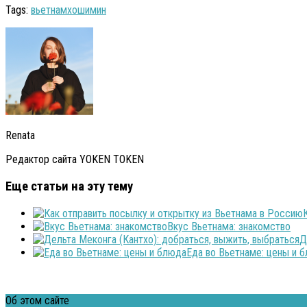
Tags:
вьетнам
хошимин
Renata
Редактор сайта YOKEN TOKEN
Еще статьи на эту тему
Вкус Вьетнама: знакомство
Д
Еда во Вьетнаме: цены и 
Об этом сайте