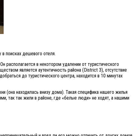
 в поисках дешевого отеля.
 Он располагается в некотором удалении от туристического
ством является аутентичность района (District 3), отсутствие
добраться до туристического центра, находится в 10 минутах
хни (она находилась внизу дома). Такая специфика нашего жилья
и, так так жили в районе, где «белые люди» не ходят, а нашими
 непримечательный и вряд ли его можно отличить от других домов,