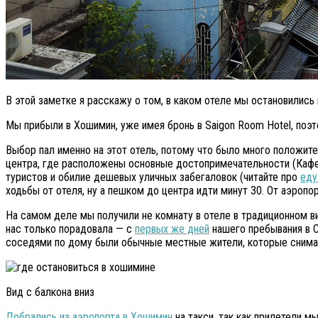
В этой заметке я расскажу о том, в каком отеле мы остановились
Мы прибыли в Хошимин, уже имея бронь в Saigon Room Hotel, поэт
Выбор пал именно на этот отель, потому что было много положите
центра, где расположены основные достопримечательности (Кафедр
туристов и обилие дешевых уличных забегаловок (читайте про
еду
ходьбы от отеля, ну а пешком до центра идти минут 30. От аэропо
На самом деле мы получили не комнату в отеле в традиционном ви
нас только порадовала — с
первых же дней
нашего пребывания в С
соседями по дому были обычные местные жители, которые снима
Вид с балкона вниз
Добрались из аэропорта в Хошимин
на такси, так как прилетели м