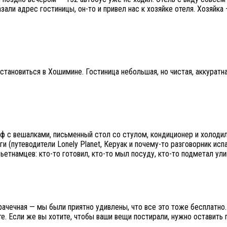
али адрес гостиницы, он-то и привел нас к хозяйке отеля. Хозяйка 
становиться в Хошимине. Гостиница небольшая, но чистая, аккуратн
ф с вешалками, письменный стол со стулом, кондиционер и холодил
и (путеводители Lonely Planet, Керуак и почему-то разговорник исп
етнамцев: кто-то готовил, кто-то мыл посуду, кто-то подметал ули
рачечная — мы были приятно удивлены, что все это тоже бесплатно. 
. Если же вы хотите, чтобы ваши вещи постирали, нужно оставить п